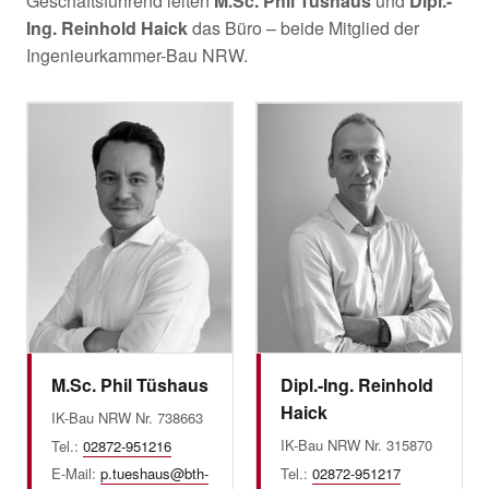
Geschäftsführend leiten
M.Sc. Phil Tüshaus
und
Dipl.-
Ing. Reinhold Haick
das Büro – beide Mitglied der
Ingenieurkammer-Bau NRW.
M.Sc. Phil Tüshaus
Dipl.-Ing. Reinhold
Haick
IK-Bau NRW Nr. 738663
IK-Bau NRW Nr. 315870
Tel.:
02872-951216
E-Mail:
p.tueshaus@bth-
Tel.:
02872-951217