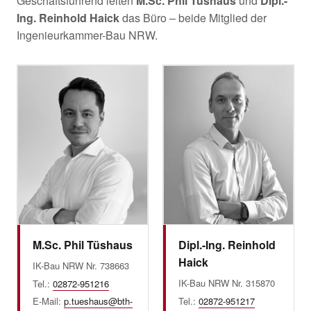
Geschäftsführend leiten
M.Sc. Phil Tüshaus
und
Dipl.-
Ing. Reinhold Haick
das Büro – beide Mitglied der
Ingenieurkammer-Bau NRW.
M.Sc. Phil Tüshaus
Dipl.-Ing. Reinhold
Haick
IK-Bau NRW Nr. 738663
IK-Bau NRW Nr. 315870
Tel.:
02872-951216
E-Mail:
p.tueshaus@bth-
Tel.:
02872-951217